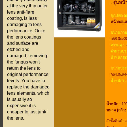
- รุ่นหน
at the very thin outer
lens anti-flare
คุณลักษณะ
coating, is less
หน้าจอแส
damaging to lens
performance. Once
ขนาดภาย
the lens coatings
ก58.0xล3
and surface are
ความจุ :
8
etched and
จำนวนประ
damaged, removing
น้ำหนักสุท
the fungus won't
return the lens to
ขนาดบรรจ
original performance
ก64.0xล4
levels. You have to
น้ำหนักรว
replace the damaged
lens elements, which
is usually so
น้ำหนัก :
190
expensive it is
ขนาด [กว้าง 
cheaper to just junk
the lens.
สั่งซื้อสินค้