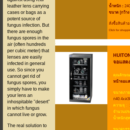
leather lens carrying
น้ำหนัก :
240
cases or bags as a
ขนาด [กว้าง 
potent source of
สั่งซื้อสินค้
fungus infection. But
Click for shoppi
there are enough
.
fungus spores in the
.
air (often hundreds
.
per cubic meter) that
HUITONG
lenses are easily
จอแสดงผ
infected in general
use. So since you
คุณลักษณะ
cannot get rid of
หน้าจอแส
fungus spores, you
simply have to make
ขนาดภาย
your lens an
ก40.4xล3
inhospitable "desert"
ความจุ :
1
in which fungus
จำนวนประ
cannot live or grow.
น้ำหนักสุท
The real solution to
ขนาดบรรจ