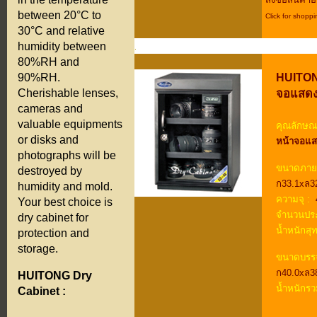
between 20°C to
Click for shoppi
30°C and relative
.
humidity between
.
80%RH and
.
HUITONG
90%RH.
จอแสดงผ
Cherishable lenses,
cameras and
valuable equipments
คุณลักษณะ
or disks and
หน้าจอแส
photographs will be
ขนาดภาย
destroyed by
ก33.1xล3
humidity and mold.
ความจุ :
4
Your best choice is
จำนวนประ
dry cabinet for
น้ำหนักสุท
protection and
storage.
ขนาดบรรจ
ก40.0xล3
HUITONG Dry
น้ำหนักรว
Cabinet :