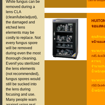
Click for shoppi
While fungus can be
.
removed during a
.
lens CLA
.
(clean/lube/adjust),
HUITONG
the damaged and
จอแสดงผ
etched lens
elements may be
คุณลักษณะ
costly to replace. Not
หน้าจอแส
every fungus spore
will be removed
ขนาดภาย
during even the most
ก45.4xล3
thorough cleaning.
ความจุ :
1
Evenif you sterilized
จำนวนประ
the lens elements
น้ำหนักสุท
(not recommended),
fungus spores would
ขนาดบรรจ
still be sucked into
ก50.0xล4
the lens during
น้ำหนักรว
focusing and use.
Many people warn
against using real