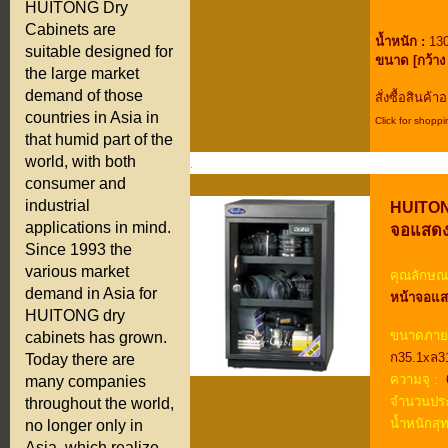
HUITONG Dry
Cabinets are
น้ำหนัก :
130
suitable designed for
ขนาด [กว้าง 
the large market
demand of those
สั่งซื้อสินค้
countries in Asia in
Click for shoppi
that humid part of the
.
world, with both
.
consumer and
.
industrial
HUITONG
applications in mind.
จอแสดงผ
Since 1993 the
various market
คุณลักษณะ
demand in Asia for
หน้าจอแส
HUITONG dry
ขนาดภาย
cabinets has grown.
ก35.1xล3
Today there are
ความจุ :
6
many companies
จำนวนประ
throughout the world,
น้ำหนักสุท
no longer only in
Asia, which realize