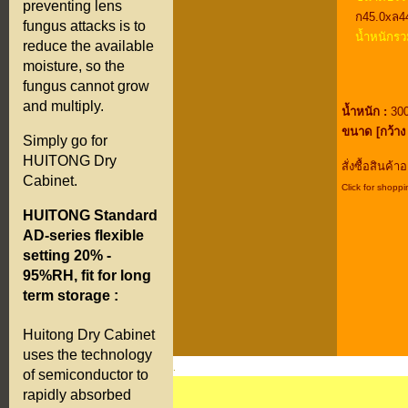
preventing lens
ก45.0xล4
fungus attacks is to
น้ำหนักรว
reduce the available
moisture, so the
fungus cannot grow
and multiply.
น้ำหนัก :
300
ขนาด [กว้าง 
Simply go for
HUITONG Dry
สั่งซื้อสินค้
Cabinet.
Click for shoppi
.
HUITONG Standard
.
AD-series flexible
.
setting 20% -
.
95%RH, fit for long
.
term storage :
.
.
Huitong Dry Cabinet
.
uses the technology
.
of semiconductor to
rapidly absorbed