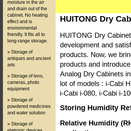
moisture in the air
and drain out of the
cabinet. No heating
HUITONG Dry Cabi
effect and is
environmental
HUITONG Dry Cabinets 
friendly. It fits all to
long-range storage.
development and satisfa
» Storage of
products. Now, we brin
antiques and ancient
products and introduce 
arts
Analog Dry Cabinets in 
» Storage of lens,
lot of models : i-Cabi H
cameras, photo
equipment
i-Cabi i-080, i-Cabi i-10
» Storage of
Storing Humidity Re
powdered medicines
and water solution
Relative Humidity (RH
» Storage of
eletronic devices,