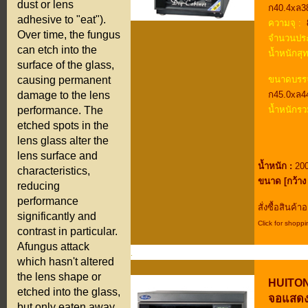
dust or lens
ก40.4xล3
adhesive to "eat").
ความจุ :
8
Over time, the fungus
จำนวนประ
can etch into the
น้ำหนักสุท
surface of the glass,
ขนาดบรรจ
causing permanent
ก45.0xล4
damage to the lens
น้ำหนักรว
performance. The
etched spots in the
lens glass alter the
lens surface and
น้ำหนัก :
200
characteristics,
ขนาด [กว้าง 
reducing
performance
สั่งซื้อสินค้
significantly and
Click for shoppi
contrast in particular.
.
Afungus attack
.
which hasn't altered
.
the lens shape or
HUITONG 
etched into the glass,
จอแสดงผ
but only eaten away